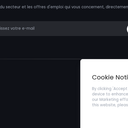
 du secteur et les offres d'emploi qui vous concernent, directemen
mail
Trouver un Emp
Cookie Not
Soumettez votr
By clicking 'Accept
device to enhance 
our Marketing effo
this website, plea