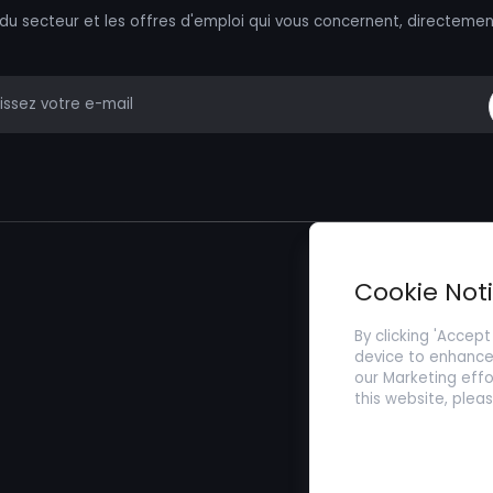
 du secteur et les offres d'emploi qui vous concernent, directemen
mail
Trouver un Emp
Cookie Not
Soumettez votr
By clicking 'Accept
device to enhance 
our Marketing effo
this website, plea