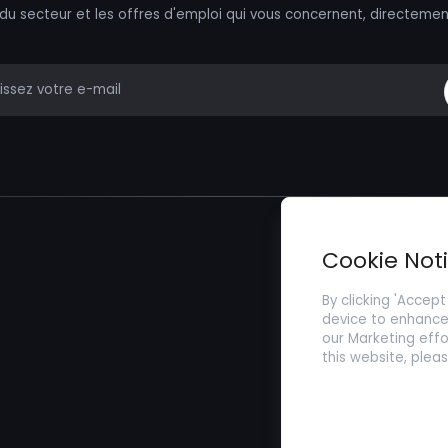
 du secteur et les offres d'emploi qui vous concernent, directemen
mail
Trouver un Emp
Cookie Not
Soumettez votr
By clicking 'Accept
device to enhance 
our Marketing effo
this website, plea