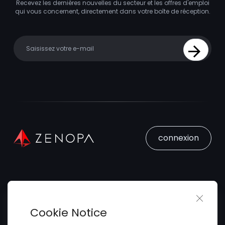
Recevez les dernières nouvelles du secteur et les offres d'emploi
qui vous concernent, directement dans votre boîte de réception.
Your email
Sign Up
connexion
Close 
Trouver un Emploi
Cookie Notice
Soumettez votre CV
Trouver des Talents