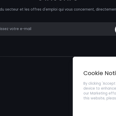
 du secteur et les offres d'emploi qui vous concernent, directemen
mail
Trouver un Emp
Cookie Not
Soumettez votr
By clicking 'Accept
device to enhance 
our Marketing effo
this website, plea