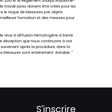
E en 2010 et le Règlement Sharps Royaume-
e travail sûres doivent être créés pour les
re le risque de blessures par objets
e meilleure formation et des mesures pour
e virus à diffusion hématogène à Santé
une déception que nous continuons à voir
é survenant après la procédure, dans la
s blessures sont entièrement. évitable. "
S'inscrire