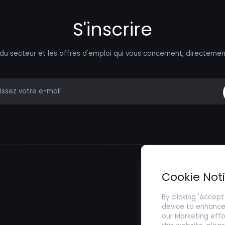
S'inscrire
 du secteur et les offres d'emploi qui vous concernent, directemen
mail
Trouver un Emp
Cookie Not
Soumettez votr
By clicking 'Accept
device to enhance 
our Marketing effo