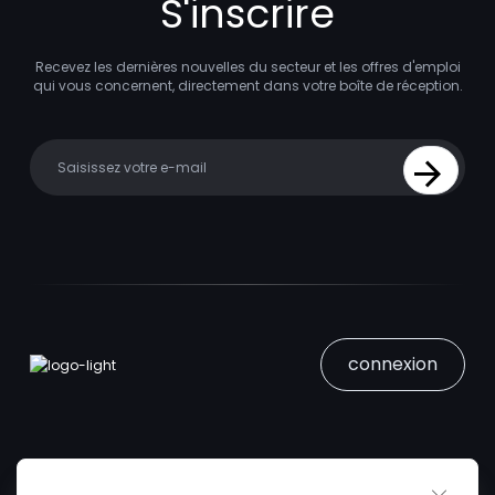
S'inscrire
Recevez les dernières nouvelles du secteur et les offres d'emploi
qui vous concernent, directement dans votre boîte de réception.
Your email
Sign Up
connexion
Close 