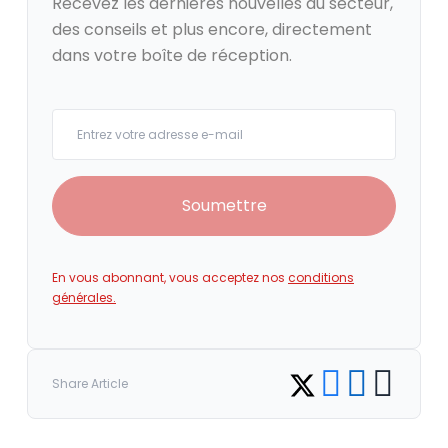
Recevez les dernières nouvelles du secteur,
des conseils et plus encore, directement
dans votre boîte de réception.
Your email
Soumettre
En vous abonnant, vous acceptez nos
conditions
générales.
Share on Facebook
Share on LinkedI
Copy link
Share on Twitter
Share Article