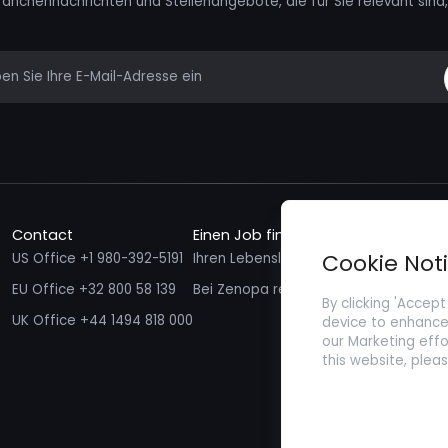
ranchennachrichten und Stellenangebote, die für Sie relevant sind, 
mail
Contact
Einen Job finden
Talente f
Cookie Not
US Office +1 980-392-5191
Ihren Lebenslauf einreichen
Ich möcht
EU Office +32 800 58 139
Bei Zenopa registrieren
By clicking 'Accept
UK Office +44 1494 818 000
device to enhance 
our Marketing effo
this website, plea