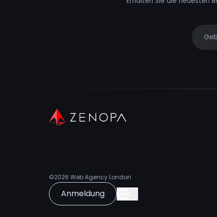
Erhalten Sie die neuesten B
Your e
©2026
Web Agency London
Anmeldung