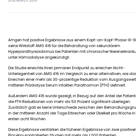
2nd March 2015
Amgen hat positive Ergebnisse aus einem Kopf-an-Kopf-Phase-III-S
seine Wirkstoff AMG 416 für die Behandlung von sekundärem
Hyperparathyreoidismus bei Patienten mit chronischer Nierenerkrank
unter Hämodialyse angekündigt.
Die Studie erreichte ihren primären Endpunkt zu erreichen Nicht-
Unterlegenheit von AMG 416 im Vergleich zu einer alternativen, wie da
Erreichen einer mehr als 30-prozentige Reduktion vom Ausgangswert
mittleren Prädialyse Serum intakten Parathormon (PTH) definiert.
Außerdem AMG 416 wurde gezeigt, in Bezug auf den Anteil der Patient
die PTH Reduktionen von mehr als 50 Prozent signifikant überlegen.
Zusätzlich gab es keine Unterschiede zwischen den Behandlungsgr
in der mittleren Anzahl der Tage Erbrechen oder Übelkeit pro Woche i
ersten acht Wochen.
Diese Ergebnisse verstärken die früheren Ergebnisse von zwei positive
Placebo-kontrollierten Studien mit mehr als 1.000 Patienten.