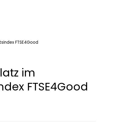
eitsindex FTSE4Good
latz im
index FTSE4Good