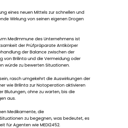
ung eines neuen Mittels zur schnellen und
ende Wirkung von seinen eigenen Drogen
s Arm MedImmune des Unternehmens ist
rksamkeit der Prüfpräparate Antikörper
 Behandlung der Balance zwischen der
 von Brilinta und die Vermeidung oder
ben würde zu bewerten Situationen.
ge sein, rasch umgekehrt die Auswirkungen der
ie Brilinta zur Notoperation aktivieren
er Blutungen, ohne zu warten, bis die
gen aus.
senen Medikamente, die
ituationen zu begegnen, was bedeutet, es
eit für Agenten wie MEDI2452.