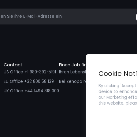
mail
Contact
Einen Job finden
Talente f
Cookie Not
US Office +1 980-392-5191
Ihren Lebenslauf einreichen
Ich möcht
EU Office +32 800 58 139
Bei Zenopa registrieren
By clicking 'Accept
UK Office +44 1494 818 000
device to enhance 
our Marketing effo
this website, plea