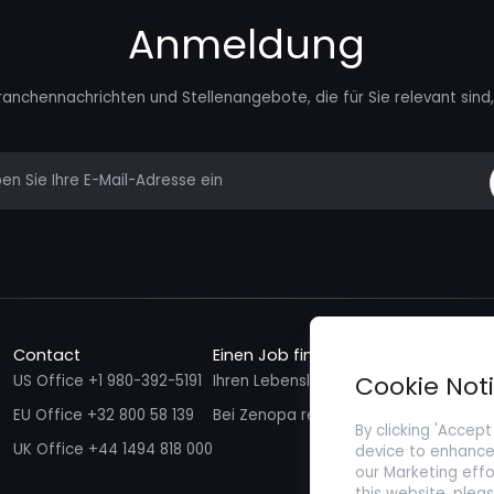
Anmeldung
ranchennachrichten und Stellenangebote, die für Sie relevant sind, 
mail
Contact
Einen Job finden
Talente f
Cookie Not
US Office +1 980-392-5191
Ihren Lebenslauf einreichen
Ich möcht
EU Office +32 800 58 139
Bei Zenopa registrieren
By clicking 'Accept
UK Office +44 1494 818 000
device to enhance 
our Marketing effo
this website, plea