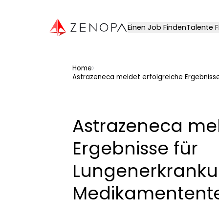
Zenopa
Einen Job Finden
Talente 
Home
Astrazeneca meldet erfolgreiche Ergebnis
Astrazeneca mel
Ergebnisse für
Lungenerkrank
Medikamentente