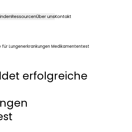
Finden
Ressourcen
Über uns
Kontakt
se für Lungenerkrankungen Medikamententest
det erfolgreiche
ungen
st