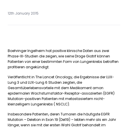
12th January 2015
Boehringer Ingelheim hat positive klinische Daten aus zwei
Phase-III-Studien die zeigen, wie seine Droge Giotrif können
Patienten von einer bestimmten Form von Lungenkrebs betroffen
profitieren angekündigt.
Veröffentlicht in The Lancet Oncology, die Ergebnisse der LUX-
Lung 3 und LUX-Lung 6 Studien zeigten, die
Gesamtüberlebensvorteile mit dem Medikament amon
epidermalen Wachstumsfaktor-Rezeptor-assoziierten (EGFR)
Mutation-positiven Patienten mit metastasiertem nicht-
kleinzelligem Lungenkrebs ( NSCLC).
Insbesondere Patienten, deren Tumoren die häufigste EGFR
Mutation – Deletion in Exon 19 (Del19) – lebten mehr als ein Jahr
länger, wenn sie mit der ersten Wahl Giotrif behandelt im