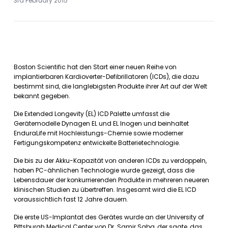
3rd February 2015
Boston Scientific hat den Start einer neuen Reihe von
implantierbaren Kardioverter-Defibrillatoren (ICDs), die dazu
bestimmt sind, die langlebigsten Produkte ihrer Art auf der Welt
bekannt gegeben.
Die Extended Longevity (EL) ICD Palette umfasst die
Gerätemodelle Dynagen EL und EL Inogen und beinhaltet
EnduraLife mit Hochleistungs-Chemie sowie moderner
Fertigungskompetenz entwickelte Batterietechnologie.
Die bis zu der Akku-Kapazität von anderen ICDs zu verdoppeln,
haben PC-ähnlichen Technologie wurde gezeigt, dass die
Lebensdauer der konkurrierenden Produkte in mehreren neueren
klinischen Studien zu übertreffen. Insgesamt wird die EL ICD
voraussichtlich fast 12 Jahre dauern.
Die erste US-Implantat des Gerätes wurde an der University of
Pittsburgh Medical Center von Dr. Samir Saba, der sagte, das