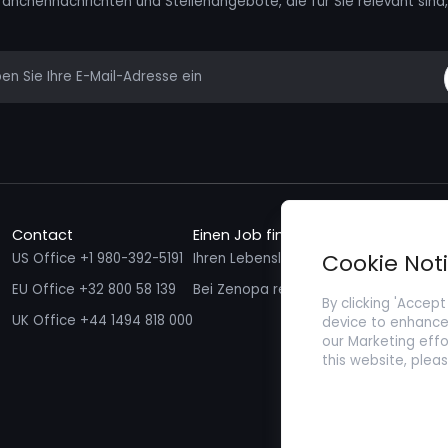
ranchennachrichten und Stellenangebote, die für Sie relevant sind, 
mail
Contact
Einen Job finden
Talente f
Cookie Not
US Office +1 980-392-5191
Ihren Lebenslauf einreichen
Ich möcht
EU Office +32 800 58 139
Bei Zenopa registrieren
By clicking 'Accept
UK Office +44 1494 818 000
device to enhance 
our Marketing effo
this website, plea