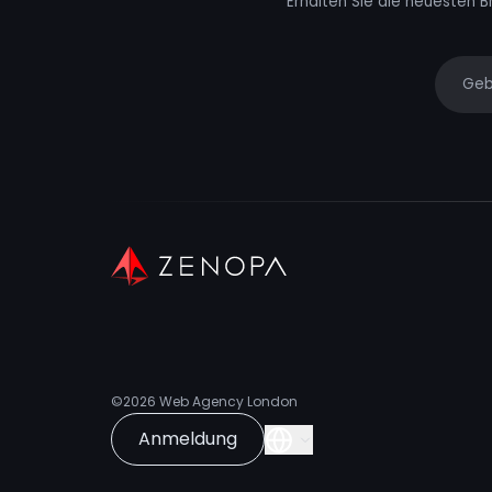
Erhalten Sie die neuesten B
Your e
©2026
Web Agency London
Anmeldung