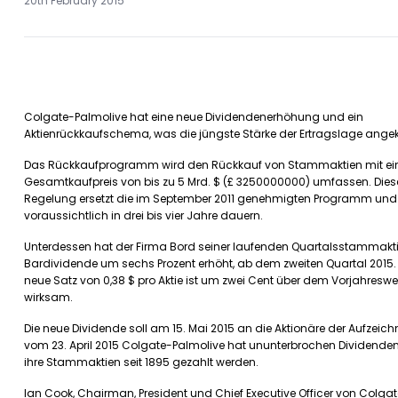
20th February 2015
Colgate-Palmolive hat eine neue Dividendenerhöhung und ein
Aktienrückkaufschema, was die jüngste Stärke der Ertragslage ange
Das Rückkaufprogramm wird den Rückkauf von Stammaktien mit e
Gesamtkaufpreis von bis zu 5 Mrd. $ (£ 3250000000) umfassen. Dies
Regelung ersetzt die im September 2011 genehmigten Programm und
voraussichtlich in drei bis vier Jahre dauern.
Unterdessen hat der Firma Bord seiner laufenden Quartalsstammakt
Bardividende um sechs Prozent erhöht, ab dem zweiten Quartal 2015.
neue Satz von 0,38 $ pro Aktie ist um zwei Cent über dem Vorjahreswe
wirksam.
Die neue Dividende soll am 15. Mai 2015 an die Aktionäre der Aufzeic
vom 23. April 2015 Colgate-Palmolive hat ununterbrochen Dividende
ihre Stammaktien seit 1895 gezahlt werden.
Ian Cook, Chairman, President und Chief Executive Officer von Colga