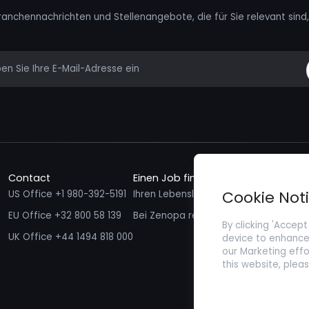
ranchennachrichten und Stellenangebote, die für Sie relevant sind, 
mail
Contact
Einen Job finden
Talente f
Cookie Not
US Office +1 980-392-5191
Ihren Lebenslauf einreichen
Ich möcht
EU Office +32 800 58 139
Bei Zenopa registrieren
By clicking 'Accept
UK Office +44 1494 818 000
device to enhance 
our Marketing effo
this website, plea