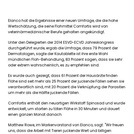
Elanco hat die Ergebnisse einer neuen Umfrage, die die hohe
Wertschätzung, die seine Flohmittel Comfortis wird von
veterinärmedizinischer Berufe gehalten angekündigt.
Unter den Delegierten der 2014 ESVD-ECVD Jahreskongress
durchgeführt wurde, ergab die Umfrage, dass 79 Prozent der
Dermatologen, sagte der Kautablette ist ihre erste Wahl
mündlichen Floh-Behandlung, 83 Prozent sagen, dass sie sehr
oder extrem wahrscheinlich, es zu empfehlen sind.
Es wurde auch gezeigt, dass 61 Prozent der Hausärzte finden
Flöhe sind seit mehr als 25 Prozent der juckende Fällen sehen sie
verantwortlich sind, mit 20 Prozent die Verknüpfung der Parasiten
um mehr als die Hälfte juckende Fällen.
Comfortis enthält den neuartigen Wirkstoff Spinosad und wurde
entwickelt, um starten zu töten Flöhe in 30 Minuten und dauert
einen ganzen Monat danach.
Matthew Rowe, im Markenvorstand von Elanco, sagt: "Wir freuen
uns, dass die Arbeit mit Tieren juckende Wert und billigen