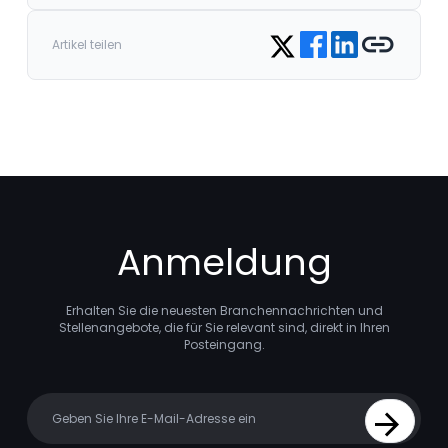
Share on Facebook
Share on LinkedIn
Copy link
Share on Twitter
Artikel teilen
Anmeldung
Erhalten Sie die neuesten Branchennachrichten und
Stellenangebote, die für Sie relevant sind, direkt in Ihren
Posteingang.
Your email
Sign Up