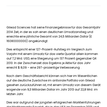
Gilead Sciences hat seine Finanzergebnisse für das Gesamtjahr
2014 Zeit, in der es sah einen deutlichen Umsatzanstieg und
erreichte eine jährliche Gesamt von 24,5 Milliarden Dollar (£
16080000000) angekündigt.
Dies entspricht einer 127-Prozent-Aufstieg im Vergleich zum
Vorjahr mit einem Umsatz für das vierte Quartal allein kommen
auf 7,2 Mrd. USD, eine Steigerung um 137 Prozent gegenüber Q4
2013. In der Zwischenzeit das Ergebnis je Aktie für das Jahr
erreicht $ 8,09 – eine 297-prozentige Verbesserung .
Nach dem Geschäftsbericht können sich hier im Wesentlichen
auf die deutliche Zuwächse im antivirale Portfolio von Gilead
gesehen zurückzuführen ist, mit einem Umsatz von diesem Gerät
wogende von 9,3 Milliarden Dollar im Jahr 2013 auf 22,8 Mrd. im
letzten Jahr.
Dies war aufgrund der jüngsten erfolgreichen Markteinführungen
der Medikamente Sovaldi, die in den USA im Dezember 2013 und