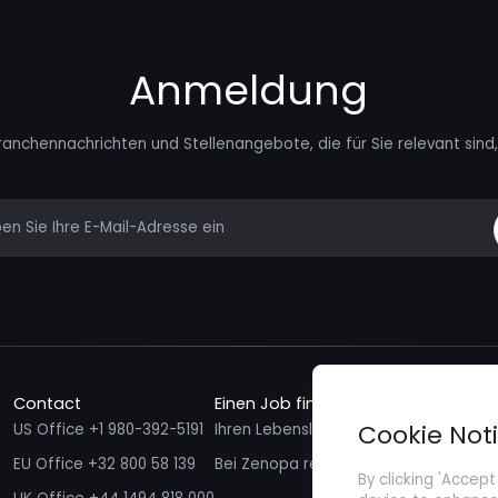
Anmeldung
ranchennachrichten und Stellenangebote, die für Sie relevant sind, 
mail
Contact
Einen Job finden
Talente f
Cookie Not
US Office +1 980-392-5191
Ihren Lebenslauf einreichen
Ich möcht
EU Office +32 800 58 139
Bei Zenopa registrieren
By clicking 'Accept