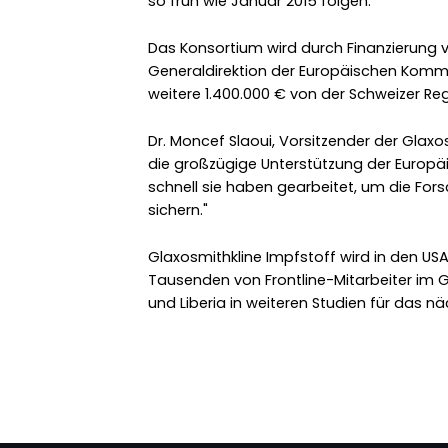
so früh wie Januar 2015 folgen.
Das Konsortium wird durch Finanzierung von
Generaldirektion der Europäischen Kommi
weitere 1.400.000 € von der Schweizer Reg
Dr. Moncef Slaoui, Vorsitzender der Glaxo
die großzügige Unterstützung der Europä
schnell sie haben gearbeitet, um die For
sichern."
Glaxosmithkline Impfstoff wird in den USA
Tausenden von Frontline-Mitarbeiter im 
und Liberia in weiteren Studien für das 