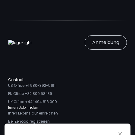
Anmeldung
Contact
US Office +1 980-392-5191
EU Office +32 800 58 139
UK Office +44 1494 818 000
Einen Job finden
Ihren Lebenslauf einreichen
Bei Zenopa registrieren
Talente finden
Close 
Ich möchte ein Stellengesuch aufgeben