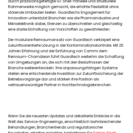
durch präzisionsgefertigte GT Shell-Paneele und strukturelle
Rahmenwerke möglich gemacht, die erhöhte Flexibilität ohne
störende Umbauten bieten. Guardtechs Engagement für
Innovation unterstützt Branchen wie die Pharmaindustrie und
Mikroelektronik dabei, Grenzen zu überschreiten und gleichzeitig
eine starke Einhaltung von Vorschriften zu gewährleisten.
Der modulare Reinraumansatz von Guardtech verkörpert eine
zukunftsorientierte Lösung in der Kontaminationskontrolle. Mit 25
Jahren Erfahrung und der Einführung von Cammi dem
Reinraum-Chamäleon führt Guardtech weiterhin die Schaffung
von Umgebungen an, die sich mit den Bedürfnissen der
Branche weiterentwickeln. Ihre anpassungsfähigen Systeme
stellen eine entscheidende Investition zur Zukunftssicherung der
Betriebsvorgänge dar und stärken ihre Position als
vertrauenswürdiger Partner in Hochtechnologiebranchen.
Wenn Sie die neuesten Updates und detaillierte Einblicke in die
Welt des Service-Engineerings, einschließlich bahnbrechender
Behandlungen, Branchentrends und regulatorischer
Neuigkeiten, erhalten möchten, kontaktieren Sie
Fenton Short