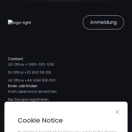
Anmeldung
Contact
US Office +1 980-392-5191
EU Office +32 800 58 139
UK Office +44 1494 818 000
Einen Job finden
Ihren Lebenslauf einreichen
Bei Zenopa registrieren
Talente finden
Close 
Ich möchte ein Stellengesuch aufgeben
Über uns
Cookie Notice
Treffen Sie das Team
Kundenstimmen