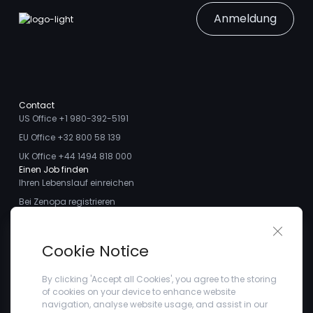
Anmeldung
Contact
US Office +1 980-392-5191
EU Office +32 800 58 139
UK Office +44 1494 818 000
Einen Job finden
Ihren Lebenslauf einreichen
Bei Zenopa registrieren
Talente finden
Close 
Ich möchte ein Stellengesuch aufgeben
Über uns
Cookie Notice
Treffen Sie das Team
Kundenstimmen
By clicking 'Accept all Cookies', you agree to the storing
of cookies on your device to enhance website
Blogs
navigation, analyse website usage, and assist in our
Unternehmen