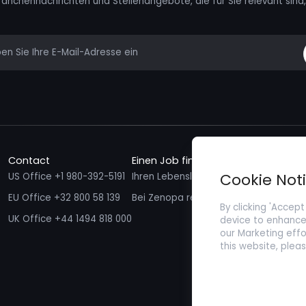
ranchennachrichten und Stellenangebote, die für Sie relevant sind, 
mail
Contact
Einen Job finden
Talente f
Cookie Not
US Office +1 980-392-5191
Ihren Lebenslauf einreichen
Ich möcht
EU Office +32 800 58 139
Bei Zenopa registrieren
By clicking 'Accept
UK Office +44 1494 818 000
device to enhance 
our Marketing effo
this website, plea