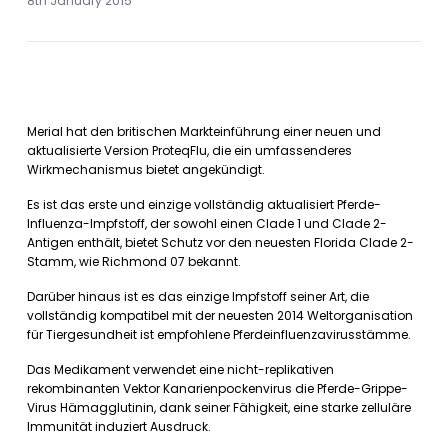
8th January 2015
Merial hat den britischen Markteinführung einer neuen und
aktualisierte Version ProteqFlu, die ein umfassenderes
Wirkmechanismus bietet angekündigt.
Es ist das erste und einzige vollständig aktualisiert Pferde-
Influenza-Impfstoff, der sowohl einen Clade 1 und Clade 2-
Antigen enthält, bietet Schutz vor den neuesten Florida Clade 2-
Stamm, wie Richmond 07 bekannt.
Darüber hinaus ist es das einzige Impfstoff seiner Art, die
vollständig kompatibel mit der neuesten 2014 Weltorganisation
für Tiergesundheit ist empfohlene Pferdeinfluenzavirusstämme.
Das Medikament verwendet eine nicht-replikativen
rekombinanten Vektor Kanarienpockenvirus die Pferde-Grippe-
Virus Hämagglutinin, dank seiner Fähigkeit, eine starke zelluläre
Immunität induziert Ausdruck.