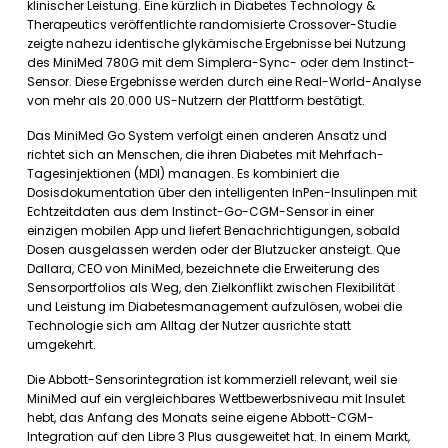
klinischer Leistung. Eine kürzlich in Diabetes Technology &
Therapeutics veröffentlichte randomisierte Crossover-Studie
zeigte nahezu identische glykämische Ergebnisse bei Nutzung
des MiniMed 780G mit dem Simplera-Sync- oder dem Instinct-
Sensor. Diese Ergebnisse werden durch eine Real-World-Analyse
von mehr als 20.000 US-Nutzern der Plattform bestätigt.
Das MiniMed Go System verfolgt einen anderen Ansatz und
richtet sich an Menschen, die ihren Diabetes mit Mehrfach-
Tagesinjektionen (MDI) managen. Es kombiniert die
Dosisdokumentation über den intelligenten InPen-Insulinpen mit
Echtzeitdaten aus dem Instinct-Go-CGM-Sensor in einer
einzigen mobilen App und liefert Benachrichtigungen, sobald
Dosen ausgelassen werden oder der Blutzucker ansteigt. Que
Dallara, CEO von MiniMed, bezeichnete die Erweiterung des
Sensorportfolios als Weg, den Zielkonflikt zwischen Flexibilität
und Leistung im Diabetesmanagement aufzulösen, wobei die
Technologie sich am Alltag der Nutzer ausrichte statt
umgekehrt.
Die Abbott-Sensorintegration ist kommerziell relevant, weil sie
MiniMed auf ein vergleichbares Wettbewerbsniveau mit Insulet
hebt, das Anfang des Monats seine eigene Abbott-CGM-
Integration auf den Libre 3 Plus ausgeweitet hat. In einem Markt,