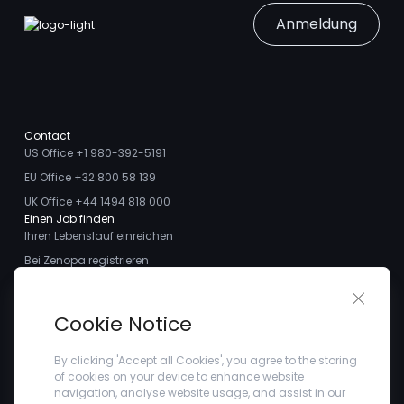
Anmeldung
Contact
US Office +1 980-392-5191
EU Office +32 800 58 139
UK Office +44 1494 818 000
Einen Job finden
Ihren Lebenslauf einreichen
Bei Zenopa registrieren
Talente finden
Close 
Ich möchte ein Stellengesuch aufgeben
Über uns
Cookie Notice
Treffen Sie das Team
Kundenstimmen
By clicking 'Accept all Cookies', you agree to the storing
of cookies on your device to enhance website
Blogs
navigation, analyse website usage, and assist in our
Unternehmen