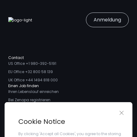
Anmeldung
Contact
US Office +1 980-392-5191
EU Office +32 800 58 139
UK Office +44 1494 818 000
Einen Job finden
Ihren Lebenslauf einreichen
Bei Zenopa registrieren
Talente finden
Close 
Ich möchte ein Stellengesuch aufgeben
Über uns
Cookie Notice
Treffen Sie das Team
Kundenstimmen
By clicking 'Accept all Cookies', you agree to the storing