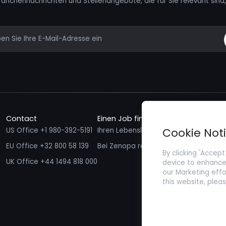
ranchennachrichten und Stellenangebote, die für Sie relevant sind, 
mail
Contact
Einen Job finden
Talente f
Cookie Not
US Office +1 980-392-5191
Ihren Lebenslauf einreichen
Ich möcht
EU Office +32 800 58 139
Bei Zenopa registrieren
By clicking 'Accept
UK Office +44 1494 818 000
device to enhance 
our Marketing effo
this website, plea