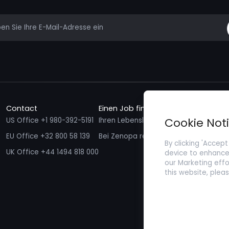
mail
Contact
Einen Job finden
Talente f
Cookie Not
US Office +1 980-392-5191
Ihren Lebenslauf einreichen
Ich möcht
EU Office +32 800 58 139
Bei Zenopa registrieren
By clicking 'Accept
UK Office +44 1494 818 000
device to enhance 
our Marketing effo
this website, plea