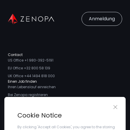
Anmeldung
Contact
US Office +1 980-392-5191
EU Office +32 800 58 139
UK Office +44 1494 818 000
Einen Job finden
Ihren Lebenslauf einreichen
Bei Zenopa registrieren
Talente finden
Close 
Ich möchte ein Stellengesuch aufgeben
Über uns
Cookie Notice
Treffen Sie das Team
Kundenstimmen
By clicking 'Accept all Cookies', you agree to the storing