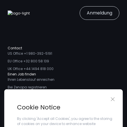
Anmeldung
Contact
US Office +1 980-392-5191
EU Office +32 800 58 139
UK Office +44 1494 818 000
Einen Job finden
Ihren Lebenslauf einreichen
Bei Zenopa registrieren
Talente finden
Close 
Ich möchte ein Stellengesuch aufgeben
Über uns
Cookie Notice
Treffen Sie das Team
Kundenstimmen
By clicking 'Accept all Cookies', you agree to the storing
of cookies on your device to enhance website
Blogs