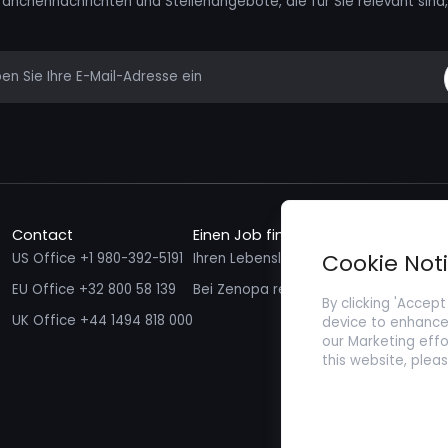
ranchennachrichten und Stellenangebote, die für Sie relevant sind, 
mail
Contact
Einen Job finden
Talente f
Cookie Not
US Office +1 980-392-5191
Ihren Lebenslauf einreichen
Ich möcht
EU Office +32 800 58 139
Bei Zenopa registrieren
By clicking 'Accept
UK Office +44 1494 818 000
device to enhance 
our Marketing effo
this website, plea