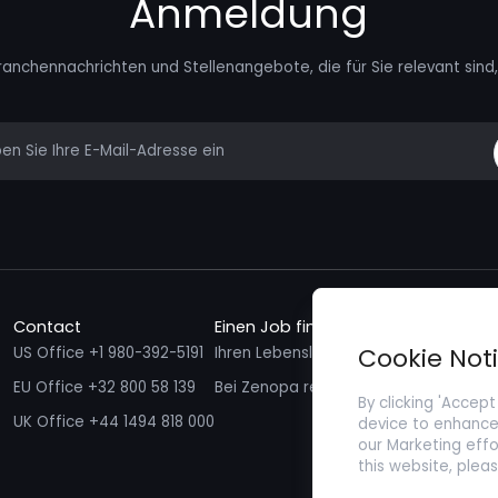
Anmeldung
ranchennachrichten und Stellenangebote, die für Sie relevant sind, 
mail
Contact
Einen Job finden
Talente f
Cookie Not
US Office +1 980-392-5191
Ihren Lebenslauf einreichen
Ich möcht
EU Office +32 800 58 139
Bei Zenopa registrieren
By clicking 'Accept
UK Office +44 1494 818 000
device to enhance 
our Marketing effo
this website, plea