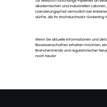
für Wirkstoffforschungs-Pipelines an Bed
akademischen und industriellen Laboren, 
Lizenzierungspfad vermutlich bei Anbiet
dürfte, die ihr Hochdurchsatz-Screening-
Wenn Sie aktuelle Informationen und detaill
Biowissenschaften erhalten möchten, ei
Branchentrends und regulatorischer Neuig
noch heute!