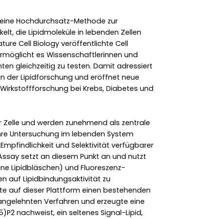
 eine Hochdurchsatz-Methode zur
elt, die Lipidmoleküle in lebenden Zellen
ture Cell Biology veröffentlichte Cell
rmöglicht es Wissenschaftlerinnen und
en gleichzeitig zu testen. Damit adressiert
n der Lipidforschung und eröffnet neue
Wirkstoffforschung bei Krebs, Diabetes und
r Zelle und werden zunehmend als zentrale
 Ihre Untersuchung im lebenden System
mpfindlichkeit und Selektivität verfügbarer
ssay setzt an diesem Punkt an und nutzt
ine Lipidbläschen) und Fluoreszenz-
n auf Lipidbindungsaktivität zu
e auf dieser Plattform einen bestehenden
 angelehnten Verfahren und erzeugte eine
P2 nachweist, ein seltenes Signal-Lipid,