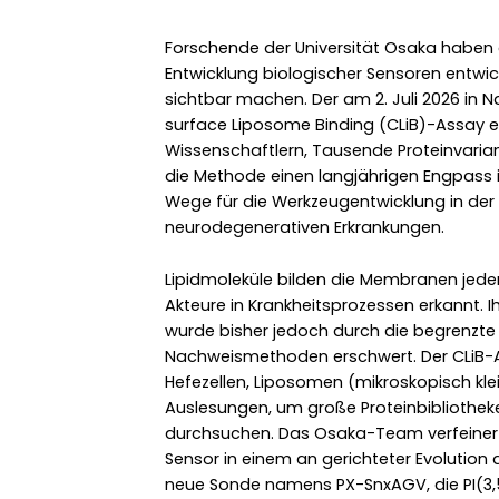
Forschende der Universität Osaka haben
Entwicklung biologischer Sensoren entwick
sichtbar machen. Der am 2. Juli 2026 in Na
surface Liposome Binding (CLiB)-Assay e
Wissenschaftlern, Tausende Proteinvariant
die Methode einen langjährigen Engpass i
Wege für die Werkzeugentwicklung in der 
neurodegenerativen Erkrankungen.
Lipidmoleküle bilden die Membranen jede
Akteure in Krankheitsprozessen erkannt.
wurde bisher jedoch durch die begrenzte E
Nachweismethoden erschwert. Der CLiB-A
Hefezellen, Liposomen (mikroskopisch kle
Auslesungen, um große Proteinbibliotheke
durchsuchen. Das Osaka-Team verfeinert
Sensor in einem an gerichteter Evolution
neue Sonde namens PX-SnxAGV, die PI(3,5)