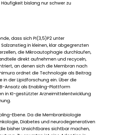
 Häufigkeit bislang nur schwer zu
onde, dass sich PI(3,5)P2 unter
Salzanstieg in kleinen, klar abgegrenzten
rzellen, die Mikroautophagie durchlaufen,
ndteile direkt aufnehmen und recyceln,
entriert, an denen sich die Membran nach
shimura ordnet die Technologie als Beitrag
 in der Lipidforschung ein. Über die
B-Ansatz als Enabling-Plattform
n in KI-gestützter Arzneimittelentwicklung
hung.
nabling-Ebene. Da die Membranbiologie
Onkologie, Diabetes und neurodegenerativen
die bisher Unsichtbares sichtbar machen,