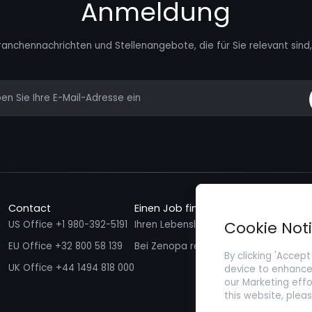
Anmeldung
ranchennachrichten und Stellenangebote, die für Sie relevant sind, 
mail
Contact
Einen Job finden
Talente f
Cookie Not
US Office +1 980-392-5191
Ihren Lebenslauf einreichen
Ich möcht
EU Office +32 800 58 139
Bei Zenopa registrieren
By clicking 'Accept
UK Office +44 1494 818 000
device to enhance 
our Marketing effo
this website, plea