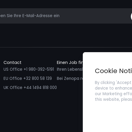
mail
Contact
Einen Job finden
Talente f
Cookie Not
US Office +1 980-392-5191
Ihren Lebenslauf einreichen
Ich möcht
EU Office +32 800 58 139
Bei Zenopa registrieren
By clicking 'Accept
UK Office +44 1494 818 000
device to enhance 
our Marketing effo
this website, plea