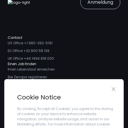
Anmeldung
Contact
US Office +1 980-392-5191
EU Office +32 800 58 139
UK Office +44 1494 818 000
Einen Job finden
Ihren Lebenslauf einreichen
Bei Zenopa registrieren
Talente finden
Close 
Ich möchte ein Stellengesuch aufgeben
Über uns
Cookie Notice
Treffen Sie das Team
Kundenstimmen
By clicking 'Accept all Cookies', you agree to the storing
of cookies on your device to enhance website
Blogs
navigation, analyse website usage, and assist in our
Unternehmen
Marketing efforts. For more information about cookies
Datenschutzbestimmungen