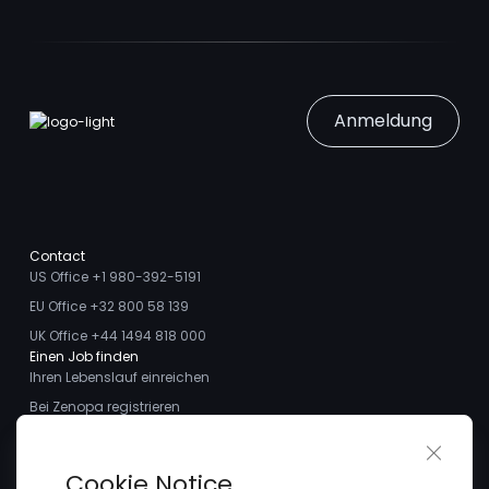
Anmeldung
Contact
US Office +1 980-392-5191
EU Office +32 800 58 139
UK Office +44 1494 818 000
Einen Job finden
Ihren Lebenslauf einreichen
Bei Zenopa registrieren
Talente finden
Close 
Ich möchte ein Stellengesuch aufgeben
Über uns
Cookie Notice