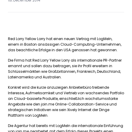
1st December 2014
Red Lorry Yellow Lorry hat einen neuen Vertrag mit LogMeIn,
einem in Boston ansässigen Cloud-Computing-Unternehmen,
das beachtliche Erfolge in den USA genossen hat gewonnen.
Die Firma hat Red Lorry Yellow Lorry als internationale PR-Partner
ernannt und sollen dazu beitragen, sie ihr Profil erweitern in
Schlüsselmärkten wie Großbritannien, Frankreich, Deutschland,
Lateinamerika und Australien.
Konkret wird die kurze anzuzeigen Anbieterbüro treibende
Interesse, Aufmerksamkeit und Vertrieb von wachsendes Portfolio
an Cloud-basierte Produkte, einschließlich wachstumsstarke
Angebote wie den join.me Online-Collaboration-Service und
strategischen Initiativen wie sein Xively Internet der Dinge
Plattform von LogMeIn.
Die Agentur hat bereits mit LogMeIn die internationale Einführung
von join.me gearbeitet, mit dem Erfolg dieses Projekts einen