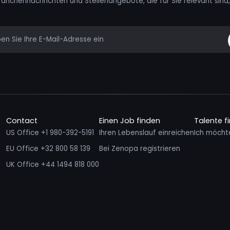
ranchennachrichten und Stellenangebote, die für Sie relevant sind, 
mail
Contact
Einen Job finden
Talente f
US Office +1 980-392-5191
Ihren Lebenslauf einreichen
Ich möcht
EU Office +32 800 58 139
Bei Zenopa registrieren
UK Office +44 1494 818 000