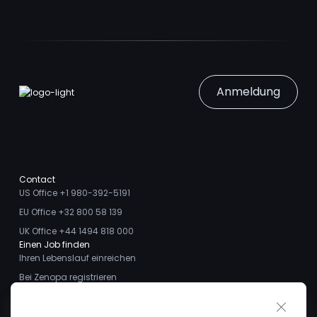
Anmeldung
Contact
US Office +1 980-392-5191
EU Office +32 800 58 139
UK Office +44 1494 818 000
Einen Job finden
Ihren Lebenslauf einreichen
Bei Zenopa registrieren
Talente finden
Close 
Ich möchte ein Stellengesuch aufgeben