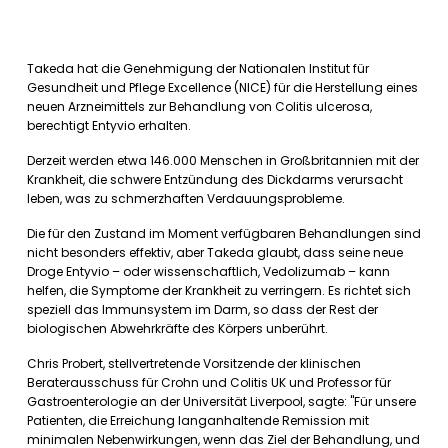
Takeda hat die Genehmigung der Nationalen Institut für
Gesundheit und Pflege Excellence (NICE) für die Herstellung eines
neuen Arzneimittels zur Behandlung von Colitis ulcerosa,
berechtigt Entyvio erhalten.
Derzeit werden etwa 146.000 Menschen in Großbritannien mit der
Krankheit, die schwere Entzündung des Dickdarms verursacht
leben, was zu schmerzhaften Verdauungsprobleme.
Die für den Zustand im Moment verfügbaren Behandlungen sind
nicht besonders effektiv, aber Takeda glaubt, dass seine neue
Droge Entyvio – oder wissenschaftlich, Vedolizumab – kann
helfen, die Symptome der Krankheit zu verringern. Es richtet sich
speziell das Immunsystem im Darm, so dass der Rest der
biologischen Abwehrkräfte des Körpers unberührt.
Chris Probert, stellvertretende Vorsitzende der klinischen
Beraterausschuss für Crohn und Colitis UK und Professor für
Gastroenterologie an der Universität Liverpool, sagte: "Für unsere
Patienten, die Erreichung langanhaltende Remission mit
minimalen Nebenwirkungen, wenn das Ziel der Behandlung, und