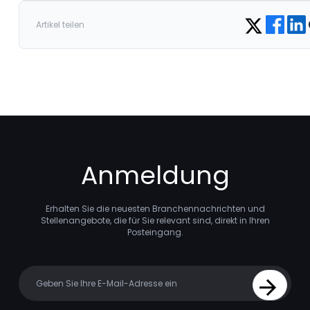
Share on 
Share
Share on Twitte
Artikel teilen
Anmeldung
Erhalten Sie die neuesten Branchennachrichten und
Stellenangebote, die für Sie relevant sind, direkt in Ihren
Posteingang.
Your email
Sign Up