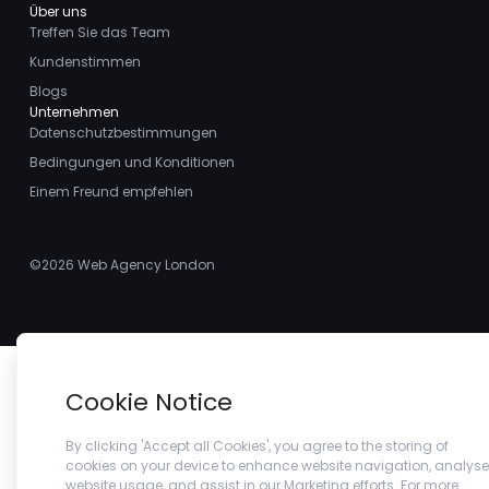
Über uns
Treffen Sie das Team
Kundenstimmen
Blogs
Unternehmen
Datenschutzbestimmungen
Bedingungen und Konditionen
Einem Freund empfehlen
©2026
Web Agency London
Cookie Notice
By clicking 'Accept all Cookies', you agree to the storing of
cookies on your device to enhance website navigation, analyse
website usage, and assist in our Marketing efforts. For more