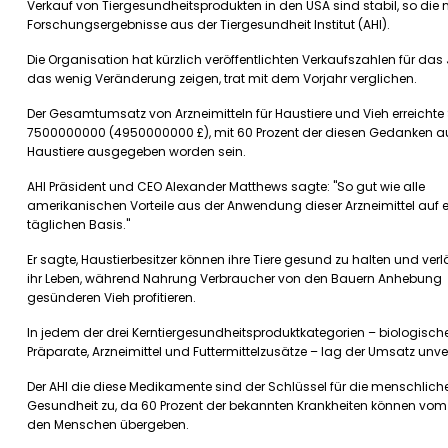
Verkauf von Tiergesundheitsprodukten in den USA sind stabil, so die
Forschungsergebnisse aus der Tiergesundheit Institut (AHI).
Die Organisation hat kürzlich veröffentlichten Verkaufszahlen für das 
das wenig Veränderung zeigen, trat mit dem Vorjahr verglichen.
Der Gesamtumsatz von Arzneimitteln für Haustiere und Vieh erreichte
7500000000 (4950000000 £), mit 60 Prozent der diesen Gedanken a
Haustiere ausgegeben worden sein.
AHI Präsident und CEO Alexander Matthews sagte: "So gut wie alle
amerikanischen Vorteile aus der Anwendung dieser Arzneimittel auf e
täglichen Basis."
Er sagte, Haustierbesitzer können ihre Tiere gesund zu halten und ver
ihr Leben, während Nahrung Verbraucher von den Bauern Anhebung
gesünderen Vieh profitieren.
In jedem der drei Kerntiergesundheitsproduktkategorien – biologisch
Präparate, Arzneimittel und Futtermittelzusätze – lag der Umsatz unve
Der AHI die diese Medikamente sind der Schlüssel für die menschlich
Gesundheit zu, da 60 Prozent der bekannten Krankheiten können vom 
den Menschen übergeben.