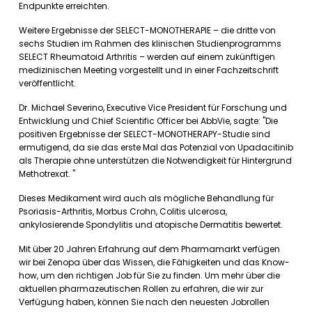
Endpunkte erreichten.
Weitere Ergebnisse der SELECT-MONOTHERAPIE – die dritte von
sechs Studien im Rahmen des klinischen Studienprogramms
SELECT Rheumatoid Arthritis – werden auf einem zukünftigen
medizinischen Meeting vorgestellt und in einer Fachzeitschrift
veröffentlicht.
Dr. Michael Severino, Executive Vice President für Forschung und
Entwicklung und Chief Scientific Officer bei AbbVie, sagte: "Die
positiven Ergebnisse der SELECT-MONOTHERAPY-Studie sind
ermutigend, da sie das erste Mal das Potenzial von Upadacitinib
als Therapie ohne unterstützen die Notwendigkeit für Hintergrund
Methotrexat. "
Dieses Medikament wird auch als mögliche Behandlung für
Psoriasis-Arthritis, Morbus Crohn, Colitis ulcerosa,
ankylosierende Spondylitis und atopische Dermatitis bewertet.
Mit über 20 Jahren Erfahrung auf dem Pharmamarkt verfügen
wir bei Zenopa über das Wissen, die Fähigkeiten und das Know-
how, um den richtigen Job für Sie zu finden. Um mehr über die
aktuellen pharmazeutischen Rollen zu erfahren, die wir zur
Verfügung haben, können Sie nach den neuesten Jobrollen