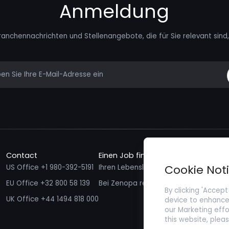
Anmeldung
ranchennachrichten und Stellenangebote, die für Sie relevant sind, 
mail
Contact
Einen Job finden
Talente f
Cookie Not
US Office +1 980-392-5191
Ihren Lebenslauf einreichen
Ich möcht
EU Office +32 800 58 139
Bei Zenopa registrieren
By clicking 'Accept
UK Office +44 1494 818 000
device to enhance 
our Marketing effo
this website, plea