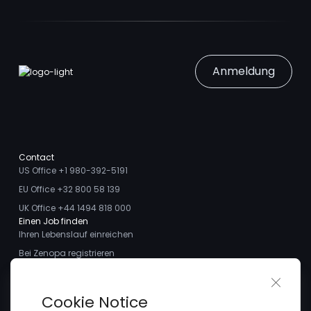
Anmeldung
Contact
US Office +1 980-392-5191
EU Office +32 800 58 139
UK Office +44 1494 818 000
Einen Job finden
Ihren Lebenslauf einreichen
Bei Zenopa registrieren
Talente finden
Close 
Ich möchte ein Stellengesuch aufgeben
Über uns
Cookie Notice
Treffen Sie das Team