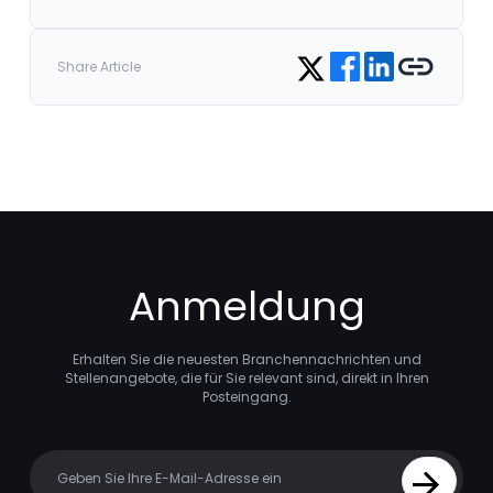
Share on Facebook
Share on LinkedIn
Copy link
Share on Twitter
Share Article
Anmeldung
Erhalten Sie die neuesten Branchennachrichten und
Stellenangebote, die für Sie relevant sind, direkt in Ihren
Posteingang.
Your email
Sign Up