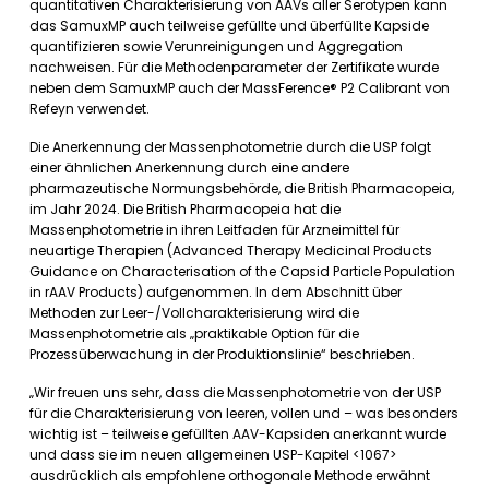
quantitativen Charakterisierung von AAVs aller Serotypen kann
das SamuxMP auch teilweise gefüllte und überfüllte Kapside
quantifizieren sowie Verunreinigungen und Aggregation
nachweisen. Für die Methodenparameter der Zertifikate wurde
neben dem SamuxMP auch der MassFerence® P2 Calibrant von
Refeyn verwendet.
Die Anerkennung der Massenphotometrie durch die USP folgt
einer ähnlichen Anerkennung durch eine andere
pharmazeutische Normungsbehörde, die British Pharmacopeia,
im Jahr 2024. Die British Pharmacopeia hat die
Massenphotometrie in ihren Leitfaden für Arzneimittel für
neuartige Therapien (Advanced Therapy Medicinal Products
Guidance on Characterisation of the Capsid Particle Population
in rAAV Products) aufgenommen. In dem Abschnitt über
Methoden zur Leer-/Vollcharakterisierung wird die
Massenphotometrie als „praktikable Option für die
Prozessüberwachung in der Produktionslinie“ beschrieben.
„Wir freuen uns sehr, dass die Massenphotometrie von der USP
für die Charakterisierung von leeren, vollen und – was besonders
wichtig ist – teilweise gefüllten AAV-Kapsiden anerkannt wurde
und dass sie im neuen allgemeinen USP-Kapitel <1067>
ausdrücklich als empfohlene orthogonale Methode erwähnt