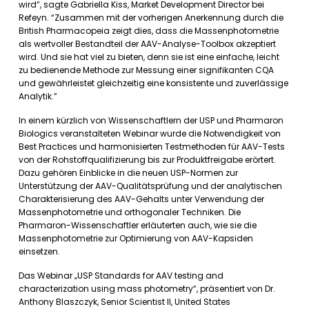
wird“, sagte Gabriella Kiss, Market Development Director bei
Refeyn. “Zusammen mit der vorherigen Anerkennung durch die
British Pharmacopeia zeigt dies, dass die Massenphotometrie
als wertvoller Bestandteil der AAV-Analyse-Toolbox akzeptiert
wird. Und sie hat viel zu bieten, denn sie ist eine einfache, leicht
zu bedienende Methode zur Messung einer signifikanten CQA
und gewährleistet gleichzeitig eine konsistente und zuverlässige
Analytik.”
In einem kürzlich von Wissenschaftlern der USP und Pharmaron
Biologics veranstalteten Webinar wurde die Notwendigkeit von
Best Practices und harmonisierten Testmethoden für AAV-Tests
von der Rohstoffqualifizierung bis zur Produktfreigabe erörtert.
Dazu gehören Einblicke in die neuen USP-Normen zur
Unterstützung der AAV-Qualitätsprüfung und der analytischen
Charakterisierung des AAV-Gehalts unter Verwendung der
Massenphotometrie und orthogonaler Techniken. Die
Pharmaron-Wissenschaftler erläuterten auch, wie sie die
Massenphotometrie zur Optimierung von AAV-Kapsiden
einsetzen.
Das Webinar „USP Standards for AAV testing and
characterization using mass photometry“, präsentiert von Dr.
Anthony Blaszczyk, Senior Scientist II, United States