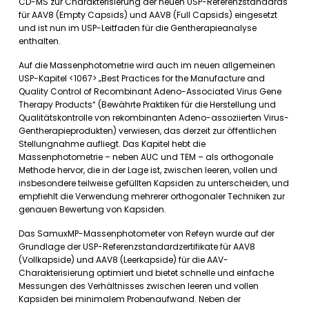
CD-MS zur Charakterisierung der neuen USP-Referenzstandards
für AAV8 (Empty Capsids) und AAV8 (Full Capsids) eingesetzt
und ist nun im USP-Leitfaden für die Gentherapieanalyse
enthalten.
Auf die Massenphotometrie wird auch im neuen allgemeinen
USP-Kapitel <1067> „Best Practices for the Manufacture and
Quality Control of Recombinant Adeno-Associated Virus Gene
Therapy Products“ (Bewährte Praktiken für die Herstellung und
Qualitätskontrolle von rekombinanten Adeno-assoziierten Virus-
Gentherapieprodukten) verwiesen, das derzeit zur öffentlichen
Stellungnahme aufliegt. Das Kapitel hebt die
Massenphotometrie – neben AUC und TEM – als orthogonale
Methode hervor, die in der Lage ist, zwischen leeren, vollen und
insbesondere teilweise gefüllten Kapsiden zu unterscheiden, und
empfiehlt die Verwendung mehrerer orthogonaler Techniken zur
genauen Bewertung von Kapsiden.
Das SamuxMP-Massenphotometer von Refeyn wurde auf der
Grundlage der USP-Referenzstandardzertifikate für AAV8
(Vollkapside) und AAV8 (Leerkapside) für die AAV-
Charakterisierung optimiert und bietet schnelle und einfache
Messungen des Verhältnisses zwischen leeren und vollen
Kapsiden bei minimalem Probenaufwand. Neben der